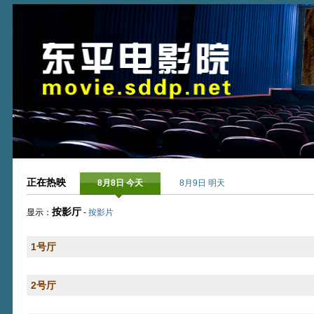
正在热映
8月8日 今天
8月9日 明天
按影厅
显示：
-
按影片
1号厅
2号厅